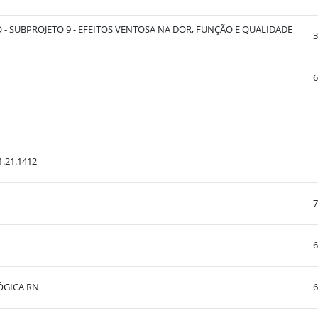
 SUBPROJETO 9 - EFEITOS VENTOSA NA DOR, FUNÇÃO E QUALIDADE
3
6
.21.1412
7
6
ÓGICA RN
6