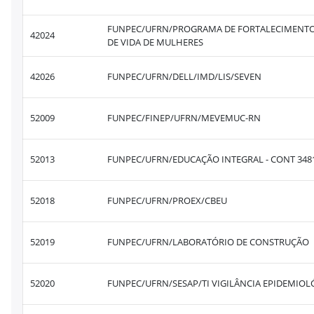
FUNPEC/UFRN/PROGRAMA DE FORTALECIMENTO -
42024
DE VIDA DE MULHERES
42026
FUNPEC/UFRN/DELL/IMD/LIS/SEVEN
52009
FUNPEC/FINEP/UFRN/MEVEMUC-RN
52013
FUNPEC/UFRN/EDUCAÇÃO INTEGRAL - CONT 3481
52018
FUNPEC/UFRN/PROEX/CBEU
52019
FUNPEC/UFRN/LABORATÓRIO DE CONSTRUÇÃO
52020
FUNPEC/UFRN/SESAP/TI VIGILÂNCIA EPIDEMIOL