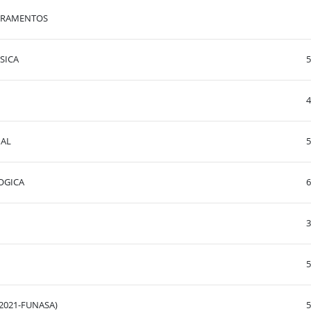
ORAMENTOS
SICA
5
4
NAL
5
OGICA
6
3
5
2021-FUNASA)
5