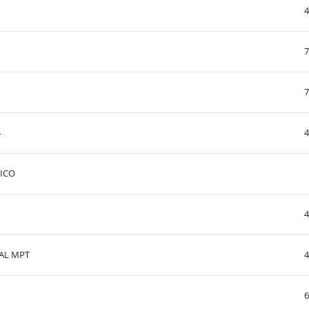
4
7
7
4
4
ICO
4
FUNPEC/UFRN/MPT/IMPLANTAÇÃO DO MEMORIAL MPT
4
6