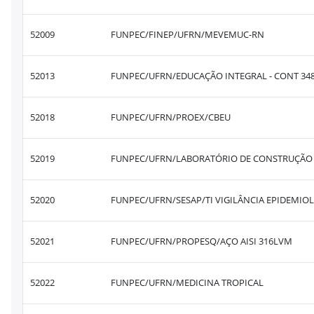
52009
FUNPEC/FINEP/UFRN/MEVEMUC-RN
52013
FUNPEC/UFRN/EDUCAÇÃO INTEGRAL - CONT 348
52018
FUNPEC/UFRN/PROEX/CBEU
52019
FUNPEC/UFRN/LABORATÓRIO DE CONSTRUÇÃO
52020
FUNPEC/UFRN/SESAP/TI VIGILÂNCIA EPIDEMIO
52021
FUNPEC/UFRN/PROPESQ/AÇO AISI 316LVM
52022
FUNPEC/UFRN/MEDICINA TROPICAL