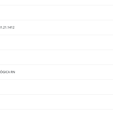
1.21.1412
LÓGICA RN