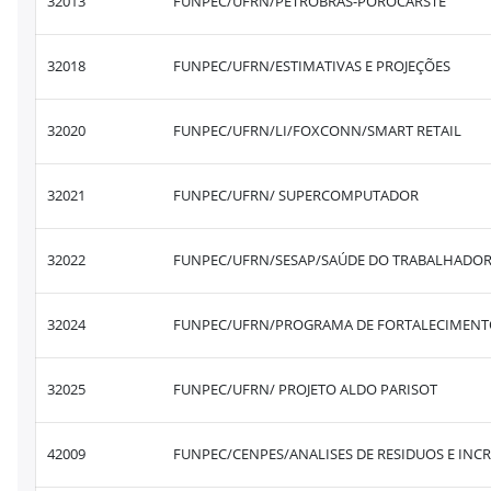
32013
FUNPEC/UFRN/PETROBRAS-POROCARSTE
32018
FUNPEC/UFRN/ESTIMATIVAS E PROJEÇÕES
32020
FUNPEC/UFRN/LI/FOXCONN/SMART RETAIL
32021
FUNPEC/UFRN/ SUPERCOMPUTADOR
32022
FUNPEC/UFRN/SESAP/SAÚDE DO TRABALHADO
32024
FUNPEC/UFRN/PROGRAMA DE FORTALECIMENTO 
32025
FUNPEC/UFRN/ PROJETO ALDO PARISOT
42009
FUNPEC/CENPES/ANALISES DE RESIDUOS E INC