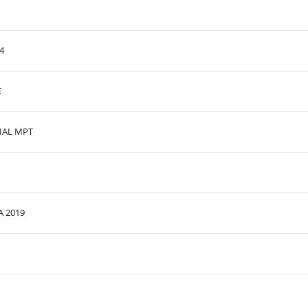
4
E
FUNPEC/UFRN/MPT/IMPLANTAÇÃO DO MEMORIAL MPT
 2019